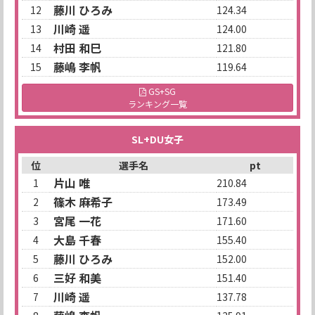
藤川 ひろみ
12
124.34
川崎 遥
13
124.00
村田 和巳
14
121.80
藤嶋 李帆
15
119.64
GS+SG
ランキング一覧
SL+DU女子
位
選手名
pt
片山 唯
1
210.84
篠木 麻希子
2
173.49
宮尾 一花
3
171.60
大島 千春
4
155.40
藤川 ひろみ
5
152.00
三好 和美
6
151.40
川崎 遥
7
137.78