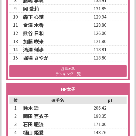
藤嶋 李帆
8
135.91
岡 愛莉
9
131.85
森下 心結
10
129.94
金澤 木香
11
128.80
熊谷 日和
12
126.00
加藤 咲来
13
121.80
滝澤 俐歩
14
118.81
堀場 さやか
15
118.80
SL+DU
ランキング一覧
HP女子
位
選手名
pt
鈴木 遥
1
206.42
岡田 亜衣子
2
198.35
石田 暖流
3
171.00
樋山 姫愛
4
148.76