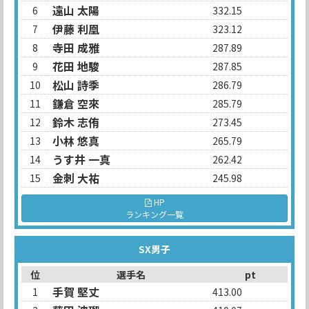
遠山 太陽
6
332.15
伊藤 利凰
7
323.12
寺田 成雅
8
287.89
花田 地駿
9
287.85
松山 詩季
10
286.79
鎌倉 空來
11
285.79
鈴木 志侑
12
273.45
小林 悠真
13
265.79
うす井 一真
14
262.42
金刺 大祐
15
245.98
HP
ランキング一覧
SX男子
位
選手名
pt
手賀 堅丈
1
413.00