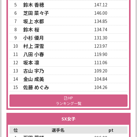
鈴木 香穂
5
147.12
芝田 菜々子
6
146.00
坂上 水都
7
134.85
鈴木 桜
8
134.74
小杉 優月
9
131.30
村上 深雪
10
123.97
八田 小春
11
119.90
坂本 凛
12
111.06
古山 宇乃
13
109.20
金山 成美
14
104.84
佐藤 めぐみ
15
104.26
HP
ランキング一覧
SX女子
位
選手名
pt