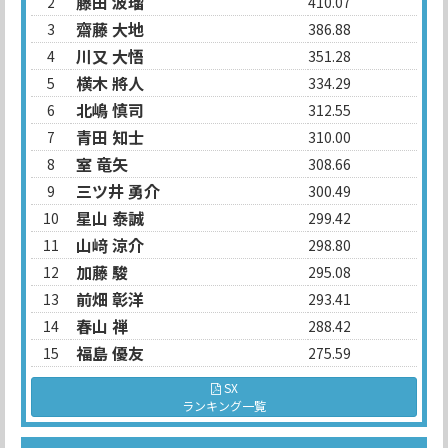
藤田 波瑠
2
410.07
齋藤 大地
3
386.88
川又 大悟
4
351.28
横木 將人
5
334.29
北嶋 慎司
6
312.55
青田 知士
7
310.00
室 竜矢
8
308.66
三ツ井 勇介
9
300.49
星山 泰誠
10
299.42
山﨑 涼介
11
298.80
加藤 駿
12
295.08
前畑 彰洋
13
293.41
春山 禅
14
288.42
福島 優友
15
275.59
SX
ランキング一覧