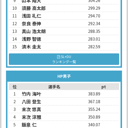
山本 翔大
9
304.26
須藤 高太郎
10
299.29
浅田 礼仁
11
294.70
奈良 泰伸
12
292.34
真山 浩太朗
13
288.35
浅野 智徳
14
283.01
済木 圭太
15
282.59
SL+DU
ランキング一覧
HP男子
位
選手名
pt
竹内 海叶
1
383.89
八田 登生
2
367.18
末次 悠真
3
355.24
末次 涼雅
4
350.89
飯泉 仁
5
340.07