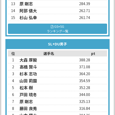
原 剛志
13
284.39
阿部 俵大
14
262.71
杉山 弘幸
15
261.74
GS+SG
ランキング一覧
SL+DU男子
位
選手名
pt
大森 厚毅
1
388.28
髙橋 賢斗
2
371.08
杉本 志功
3
364.20
山田 莉園
4
354.59
松本 樹
5
352.28
戸田 琉冬
6
344.00
原 剛志
7
325.13
藤田 良秀
8
316.84