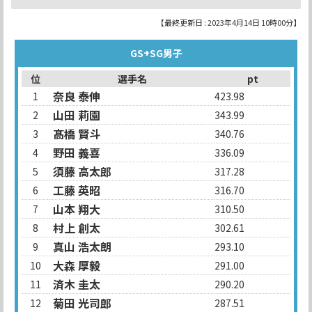
【最終更新日 : 2023年4月14日 10時00分】
GS+SG男子
位
選手名
pt
奈良 泰伸
1
423.98
山田 莉園
2
343.99
髙橋 賢斗
3
340.76
野田 義喜
4
336.09
須藤 高太郎
5
317.28
工藤 英昭
6
316.70
山本 翔大
7
310.50
村上 創太
8
302.61
真山 浩太朗
9
293.10
大森 厚毅
10
291.00
済木 圭太
11
290.20
菊田 光司郎
12
287.51