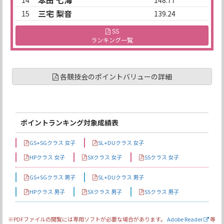
本田 七海
14
148.77
三宅 梨音
15
139.24
SS
ランキング一覧
各競技会のポイントバリューの詳細
ポイントランキング対象成績表
GS+SGクラス 女子
SL+DUクラス 女子
HPクラス 女子
SXクラス 女子
SSクラス 女子
GS+SGクラス 男子
SL+DUクラス 男子
HPクラス 男子
SXクラス 男子
SSクラス 男子
※PDFファイルの閲覧には専用ソフトが必要な場合があります。
Adobe Reader
等