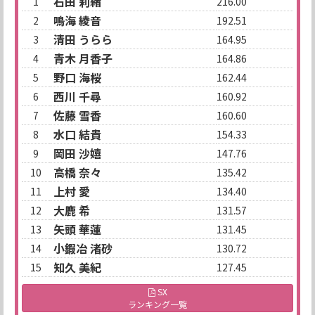
石田 莉緒
1
216.00
鳴海 綾音
2
192.51
清田 うらら
3
164.95
青木 月香子
4
164.86
野口 海桜
5
162.44
西川 千尋
6
160.92
佐藤 雪香
7
160.60
水口 結貴
8
154.33
岡田 沙嬉
9
147.76
高橋 奈々
10
135.42
上村 愛
11
134.40
大鹿 希
12
131.57
矢頭 華蓮
13
131.45
小鍜冶 渚砂
14
130.72
知久 美紀
15
127.45
SX
ランキング一覧