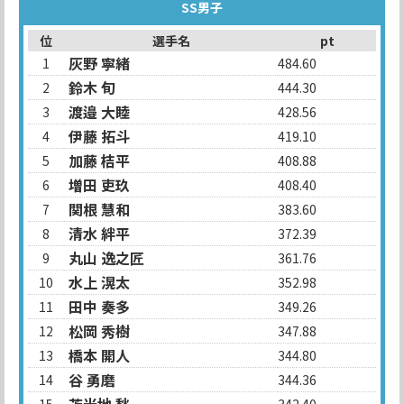
SS男子
位
選手名
pt
灰野 寧緒
1
484.60
鈴木 旬
2
444.30
渡邉 大睦
3
428.56
伊藤 拓斗
4
419.10
加藤 桔平
5
408.88
増田 吏玖
6
408.40
関根 慧和
7
383.60
清水 絆平
8
372.39
丸山 逸之匠
9
361.76
水上 滉太
10
352.98
田中 奏多
11
349.26
松岡 秀樹
12
347.88
橋本 開人
13
344.80
谷 勇磨
14
344.36