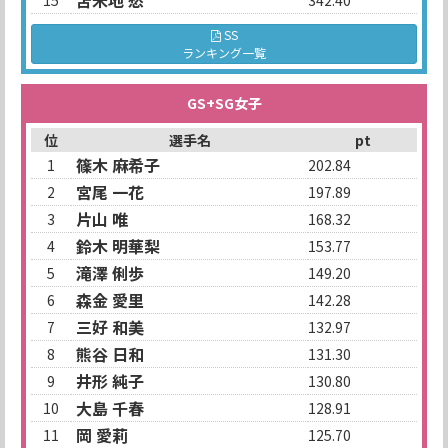
苫米地 愁
15
342.40
SS
ランキング一覧
GS+SG女子
位
選手名
pt
篠木 麻希子
1
202.84
宮尾 一花
2
197.89
片山 唯
3
168.32
鈴木 明華梨
4
153.77
滝澤 俐歩
5
149.20
森金 愛里
6
142.28
三好 和美
7
132.97
熊谷 日和
8
131.30
井形 純子
9
130.80
大島 千春
10
128.91
岡 愛莉
11
125.70