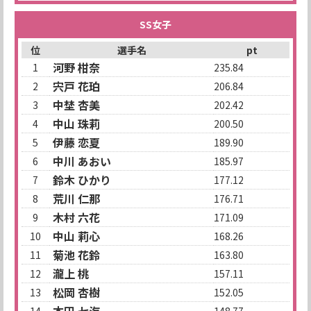
SS女子
位
選手名
pt
河野 柑奈
1
235.84
宍戸 花珀
2
206.84
中埜 杏美
3
202.42
中山 珠莉
4
200.50
伊藤 恋夏
5
189.90
中川 あおい
6
185.97
鈴木 ひかり
7
177.12
荒川 仁那
8
176.71
木村 六花
9
171.09
中山 莉心
10
168.26
菊池 花鈴
11
163.80
瀧上 桃
12
157.11
松岡 杏樹
13
152.05