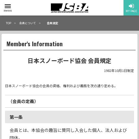
toggle
menu
MY PAGE
menu
TOP
会員について
会員規定
Member's Information
日本スノーボード協会 会員規定
1982年10月1日制定
日本スノーボード協会の会員の資格、権利および義務を次の通り定める。
（会員の定義）
第一条
会員とは、本協会の趣旨に賛同し入会した個人、法人および
団体。