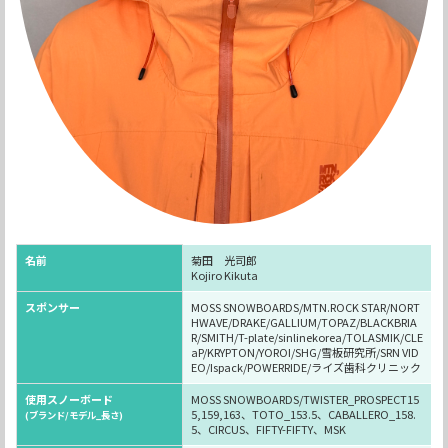
名前
菊田 光司郎
Kojiro Kikuta
スポンサー
MOSS SNOWBOARDS/MTN.ROCK STAR/NORT
HWAVE/DRAKE/GALLIUM/TOPAZ/BLACKBRIA
R/SMITH/T-plate/sinlinekorea/TOLASMIK/CLE
aP/KRYPTON/YOROI/SHG/雪板研究所/SRN VID
EO/Ispack/POWERRIDE/ライズ歯科クリニック
使用スノーボード
MOSS SNOWBOARDS/TWISTER_PROSPECT15
5,159,163、TOTO_153.5、CABALLERO_158.
(ブランド/モデル_長さ)
5、CIRCUS、FIFTY-FIFTY、MSK