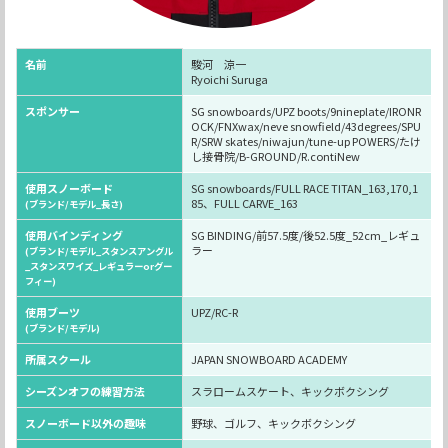
名前
駿河 涼一
Ryoichi Suruga
スポンサー
SG snowboards/UPZ boots/9nineplate/IRONR
OCK/FNXwax/neve snowfield/43degrees/SPU
R/SRW skates/niwajun/tune-up POWERS/たけ
し接骨院/B-GROUND/R.contiNew
使用スノーボード
SG snowboards/FULL RACE TITAN_163,170,1
85、FULL CARVE_163
(ブランド/モデル_長さ)
使用バインディング
SG BINDING/前57.5度/後52.5度_52cm_レギュ
ラー
(ブランド/モデル_スタンスアングル
_スタンスワイズ_レギュラーorグー
フィー)
使用ブーツ
UPZ/RC-R
(ブランド/モデル)
所属スクール
JAPAN SNOWBOARD ACADEMY
シーズンオフの練習方法
スラロームスケート、キックボクシング
スノーボード以外の趣味
野球、ゴルフ、キックボクシング