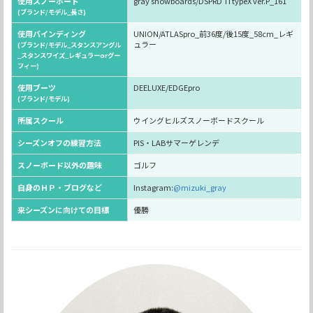
使用スノーボード
gray snowboards/DSPRD TI typeX ver.P_161
(ブランド/モデル_長さ)
使用バインディング
UNION/ATLASpro_前36度/後15度_58cm_レギ
ュラー
(ブランド/モデル_スタンスアングル
_スタンスワイズ_レギュラーorグー
フィー)
使用ブーツ
DEELUXE/EDGEpro
(ブランド/モデル)
所属スクール
ウイングヒルズスノーボードスクール
シーズンオフの練習方法
PIS・LABサマーゲレンデ
スノーボード以外の趣味
ゴルフ
自身のＨＰ・ブログなど
Instagram:
@mizuki_gray
来シーズンに向けての目標
優勝