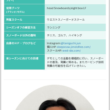
フィー)
使用ブーツ
head Snowboards/eight boa LF
(ブランド/モデル)
所属スクール
ウエストスノーボードスクール
シーズンオフの練習方法
ランニング
スノーボード以外の趣味
テニス、ゴルフ、ハイキング
自身のＨＰ・ブログなど
Instagram:
@taniguchi.jun
個人HP:
deepsnow.jimdofree.com/
スクールHP:
west-sbs.com/
来シーズンに向けての目標
デモとしての活動を積極的に行い、スノーボー
ドの普及、発展に努める。またカービング技術
発展の可能性を広げていきたい。