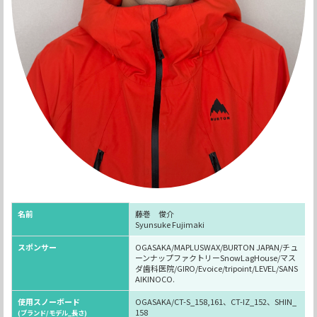
名前
藤巻 俊介
Syunsuke Fujimaki
スポンサー
OGASAKA/MAPLUSWAX/BURTON JAPAN/チュ
ーンナップファクトリーSnowLagHouse/マス
ダ歯科医院/GIRO/Evoice/tripoint/LEVEL/SANS
AIKINOCO.
使用スノーボード
OGASAKA/CT-S_158,161、CT-IZ_152、SHIN_
158
(ブランド/モデル_長さ)