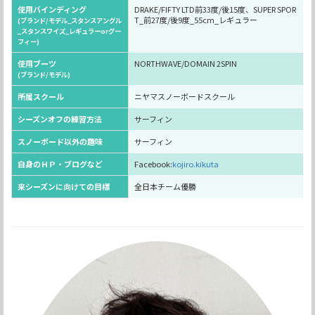
使用バインディング
DRAKE/FIFTY LTD前33度/後15度、SUPER SPOR
T_前27度/後9度_55cm_レギュラー
(ブランド/モデル_スタンスアングル
_スタンスワイズ_レギュラーorグー
フィー)
使用ブーツ
NORTHWAVE/DOMAIN 2SPIN
(ブランド/モデル)
所属スクール
ニヤマスノーボードスクール
シーズンオフの練習方法
サーフィン
スノーボード以外の趣味
サーフィン
自身のＨＰ・ブログなど
Facebook:
kojiro.kikuta
来シーズンに向けての目標
全日本チーム優勝