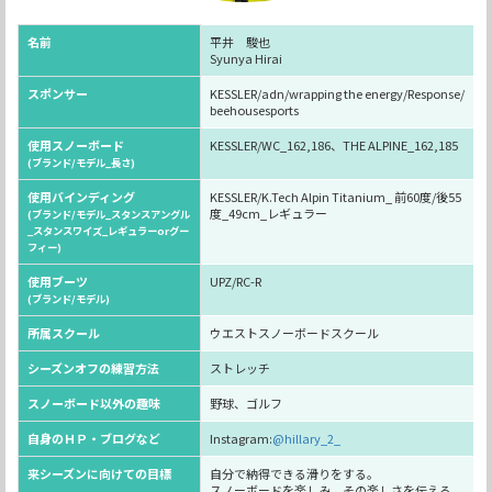
名前
平井 駿也
Syunya Hirai
スポンサー
KESSLER/adn/wrapping the energy/Response/
beehousesports
使用スノーボード
KESSLER/WC_162,186、THE ALPINE_162,185
(ブランド/モデル_長さ)
使用バインディング
KESSLER/K.Tech Alpin Titanium_ 前60度/後55
度_49cm_レギュラー
(ブランド/モデル_スタンスアングル
_スタンスワイズ_レギュラーorグー
フィー)
使用ブーツ
UPZ/RC-R
(ブランド/モデル)
所属スクール
ウエストスノーボードスクール
シーズンオフの練習方法
ストレッチ
スノーボード以外の趣味
野球、ゴルフ
自身のＨＰ・ブログなど
Instagram:
@hillary_2_
来シーズンに向けての目標
自分で納得できる滑りをする。
スノーボードを楽しみ、その楽しさを伝える。