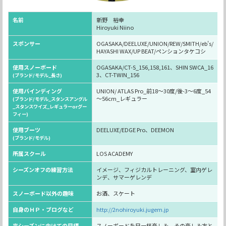
名前
新野 裕幸
Hiroyuki Niino
スポンサー
OGASAKA/DEELUXE/UNION/REW/SMITH/eb's/
HAYASHI WAX/UP BEAT/ペンションタケコシ
使用スノーボード
OGASAKA/CT-S_156,158,161、SHIN SWCA_16
3、CT-TWIN_156
(ブランド/モデル_長さ)
使用バインディング
UNION/ ATLAS Pro_前18～30度/後-3～6度_54
～56cm_レギュラー
(ブランド/モデル_スタンスアングル
_スタンスワイズ_レギュラーorグー
フィー)
使用ブーツ
DEELUXE/EDGE Pro、DEEMON
(ブランド/モデル)
所属スクール
LOS ACADEMY
シーズンオフの練習方法
イメージ、フィジカルトレーニング、室内ゲレ
ンデ、サマーゲレンデ
スノーボード以外の趣味
お酒、スケート
自身のＨＰ・ブログなど
http://2nohiroyuki.jugem.jp
来シーズンに向けての目標
スノーボードを目一杯楽しみ、その楽しみ方と