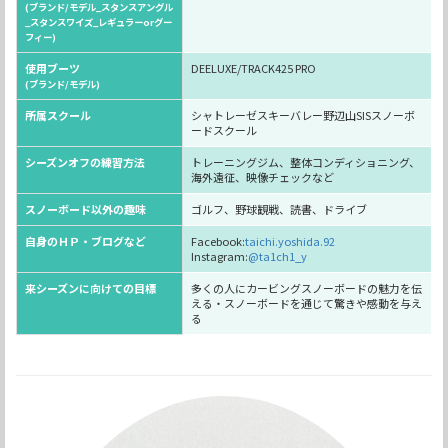
(ブランド/モデル_スタンスアングル
_スタンスワイズ_レギュラーorグー
フィー)
使用ブーツ
DEELUXE/TRACK425 PRO
(ブランド/モデル)
所属スクール
シャトレーゼスキーバレー野辺山SISスノーボ
ードスクール
シーズンオフの練習方法
トレーニングジム、整体コンディショニング、
海外遠征、映像チェックなど
スノーボード以外の趣味
ゴルフ、野球観戦、読書、ドライブ
自身のＨＰ・ブログなど
Facebook:
taichi.yoshida.92
Instagram:
@ta1ch1_y
来シーズンに向けての目標
多くの人にカービングスノーボードの魅力を伝
える・スノーボードを通じて驚きや感動を与え
る