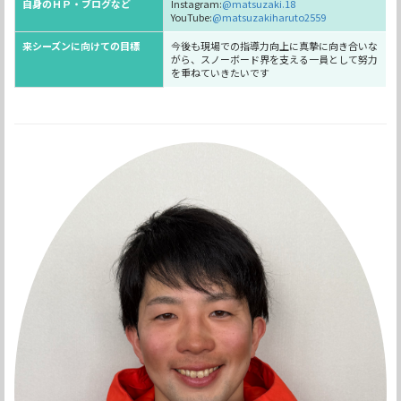
自身のＨＰ・ブログなど
Instagram:
@matsuzaki.18
YouTube:
@matsuzakiharuto2559
来シーズンに向けての目標
今後も現場での指導力向上に真摯に向き合いな
がら、スノーボード界を支える一員として努力
を重ねていきたいです