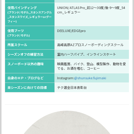
使用バインディング
UNION/ ATLAS Pro_前12～30度/後-9～9度_54
cm_レギュラー
(ブランド/モデル_スタンスアングル
_スタンスワイズ_レギュラーorグー
フィー)
使用ブーツ
DEELUXE/EDGEpro
(ブランド/モデル)
所属スクール
高峰高原AZプロスノーボーディングスクール
シーズンオフの練習方法
室内ハーフパイプ、インラインスケート
スノーボード以外の趣味
映画鑑賞、バイク、登山、模型製作、動物を愛
でる、お酒を嗜む、コーヒー
自身のＨＰ・ブログなど
Instagram:
@shunsuke.fujimaki
来シーズンに向けての目標
テク選全日本表彰台