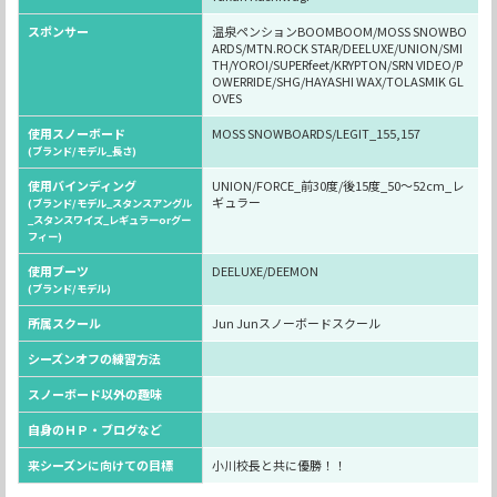
スポンサー
温泉ペンションBOOMBOOM/MOSS SNOWBO
ARDS/MTN.ROCK STAR/DEELUXE/UNION/SMI
TH/YOROI/SUPERfeet/KRYPTON/SRN VIDEO/P
OWERRIDE/SHG/HAYASHI WAX/TOLASMIK GL
OVES
使用スノーボード
MOSS SNOWBOARDS/LEGIT_155,157
(ブランド/モデル_長さ)
使用バインディング
UNION/FORCE_前30度/後15度_50～52cm_レ
ギュラー
(ブランド/モデル_スタンスアングル
_スタンスワイズ_レギュラーorグー
フィー)
使用ブーツ
DEELUXE/DEEMON
(ブランド/モデル)
所属スクール
Jun Junスノーボードスクール
シーズンオフの練習方法
スノーボード以外の趣味
自身のＨＰ・ブログなど
来シーズンに向けての目標
小川校長と共に優勝！！