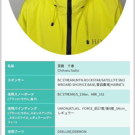
名前
斎藤 千春
Chiharu Saito
スポンサー
BC STREAM/MTN.ROCKSTAR/SATELLITE SNO
WBOARD SHOP/ICE BASE/夏目農場/HARNE'S
使用スノーボード
BC STREAM/S_156w、ARK_151
(ブランド/モデル_長さ)
使用バインディング
UNION/ATLAS、FORCE_前27度/後0度_54cm_
レギュラー
(ブランド/モデル_スタンスアングル
_スタンスワイズ_レギュラーorグー
フィー)
使用ブーツ
DEELUXE/DEEMON