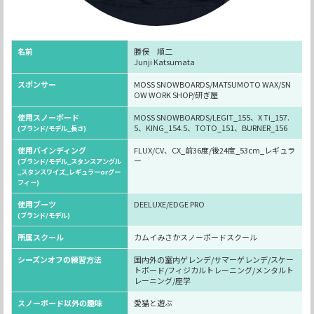
名前
勝俣 順二
Junji Katsumata
スポンサー
MOSS SNOWBOARDS/MATSUMOTO WAX/SN
OW WORK SHOP/研ぎ屋
使用スノーボード
MOSS SNOWBOARDS/LEGIT_155、X Ti_157.
5、KING_154.5、TOTO_151、BURNER_156
(ブランド/モデル_長さ)
使用バインディング
FLUX/CV、CX_前36度/後24度_53cm_レギュラ
ー
(ブランド/モデル_スタンスアングル
_スタンスワイズ_レギュラーorグー
フィー)
使用ブーツ
DEELUXE/EDGE PRO
(ブランド/モデル)
所属スクール
カムイみさかスノーボードスクール
シーズンオフの練習方法
国内外の室内ゲレンデ/サマーゲレンデ/スケー
トボード/フィジカルトレーニング/メンタルト
レーニング/座学
スノーボード以外の趣味
愛猫と遊ぶ