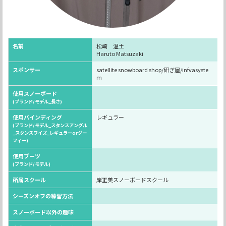
名前
松崎 温土
Haruto Matsuzaki
スポンサー
satellite snowboard shop/研ぎ屋/infvasyste
m
使用スノーボード
(ブランド/モデル_長さ)
使用バインディング
レギュラー
(ブランド/モデル_スタンスアングル
_スタンスワイズ_レギュラーorグー
フィー)
使用ブーツ
(ブランド/モデル)
所属スクール
岸正美スノーボードスクール
シーズンオフの練習方法
スノーボード以外の趣味