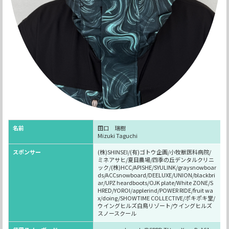
名前
田口 瑞樹
Mizuki Taguchi
スポンサー
(株)SHINSEI/(有)ゴトウ企画/小牧獣医科病院/
ミネアサヒ/夏目農場/四季の丘デンタルクリニ
ック/(株)HCC/APISHE/SYULINK/graysnowboar
ds/ACCsnowboard/DEELUXE/UNION/blackbri
ar/UPZ heardboots/OJK plate/White ZONE/S
HRED/YOROI/applerind/POWER RIDE/fruit wa
x/doing/SHOWTIME COLLECTIVE/ポキポキ堂/
ウイングヒルズ白鳥リゾート/ウイングヒルズ
スノースクール