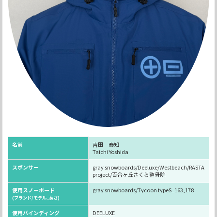
名前
吉田 泰知
Taichi Yoshida
スポンサー
gray snowboards/Deeluxe/Westbeach/RASTA
project/百合ヶ丘さくら整骨院
使用スノーボード
gray snowboards/Tycoon typeS_163,178
(ブランド/モデル_長さ)
使用バインディング
DEELUXE