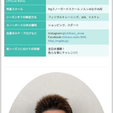
(ブランド/モデル)
所属スクール
Mgスノーボードスクール ノルンみなかみ校
シーズンオフの練習方法
フィジカルトレーニング、sk8、イメトレ
スノーボード以外の趣味
ショッピング、スポーツ
自身のＨＰ・ブログなど
Instagram:
@chiharu_snow
Facebook:
chiharu.saito.9041
http://mgsbs.jp/
来シーズンに向けての目標
全日本優勝！
色んな事にチャレンジ‼︎