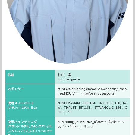
名前
谷口 淳
Jun Taniguchi
スポンサー
YONEX/SP Bindings/head Snowboards/Respo
nse/MEリゾート但馬/beehousesports
使用スノーボード
YONEX/SYMARC_160,164、SMOOTH_158,162
W、THRUST_157,161 、STYLAHOLIC_154 、G
(ブランド/モデル_長さ)
LIDE_157
使用バインディング
SP Bindings/SLAB.ONE_前30〜21度/後18〜0
度_58〜56cm_レギュラー
(ブランド/モデル_スタンスアングル
_スタンスワイズ_レギュラーorグー