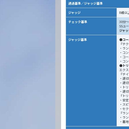
通過基準／ジャッジ基準
ジャッジ
B級以
チェック基準
30分
SSユ
ジャッ
ジャッジ基準
●コー
『テク
・ラン
・コン
・コー
・コン
●トリ
エクス
『テイ
・適切
・適切
・トリ
・適切
『トリ
・安定
・スピ
・セク
『ラン
・ラン
・着地