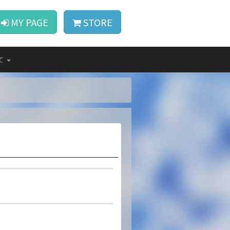
MY PAGE
STORE
て