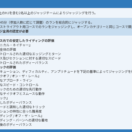
上のHJを含む2名以上のジャッジチームによりジャッジングを行う。
～45分（参加人数に応じて調整）のランを総合的にジャッジする。
ーストライアウト用コースでのランをジャッジングし、オープンカテゴリーと同じコースで
ジ全員の認定が必要
ス内での安定したライディングの評価
ニカル・ネイチャー』
全体の評価
トロールされた適切なエッジングとターン
ス及びセクションに対する適切なスピード
トロールされたボディーバランス
ックの評価
キューション、ディフィカルティ、アンプリチュードを下記の基準によってジャッジングを
クオフ / オン・ザ・レール』
なアプローチ・ライン
なスピード・コントロール
ックのための適切な先行動作
なテイクオフとスムースな動作
ック』
したボディーバランス
ードと調和した適切なトリック
ションの特性に合った難易度
ディング / オフ・ザ・レール』
ディング・バーンへの適切な着地
後のボディーバランス