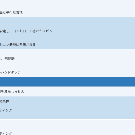
面と平行な着地
安定し、コントロールされたスピン
ション着地は考慮される
と、飛距離
いハンドタッチ
基準を満たしません
の条件
ディング
ディング