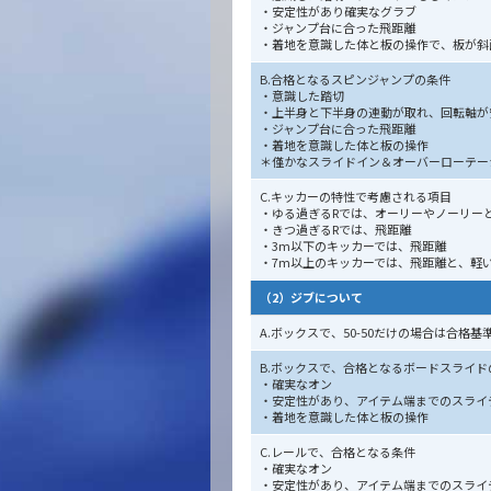
・安定性があり確実なグラブ
・ジャンプ台に合った飛距離
・着地を意識した体と板の操作で、板が斜
B.合格となるスピンジャンプの条件
・意識した踏切
・上半身と下半身の連動が取れ、回転軸が
・ジャンプ台に合った飛距離
・着地を意識した体と板の操作
＊僅かなスライドイン＆オーバーローテー
C.キッカーの特性で考慮される項目
・ゆる過ぎるRでは、オーリーやノーリー
・きつ過ぎるRでは、飛距離
・3m以下のキッカーでは、飛距離
・7m以上のキッカーでは、飛距離と、軽
（2）ジブについて
A.ボックスで、50-50だけの場合は合格
B.ボックスで、合格となるボードスライド
・確実なオン
・安定性があり、アイテム端までのスライ
・着地を意識した体と板の操作
C.レールで、合格となる条件
・確実なオン
・安定性があり、アイテム端までのスライ