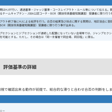
明はHJが行い、通過基準・ジャッジ基準・コースレイアウト・ルール等について伝える。
るチームキャプテン・JSBA公認コーチ・BOR（競技役員基礎知識講習）受講者に限り行う
アウト終了後にHJによる総評を行う。合否の結果及び採点に関する質問は、地区協会に登録
BOR（競技役員基礎知識講習）受講者に限り行う事が出来る。
プセクションとジブセクションが連続した配置になっていない会場等では、ジャンプセクシ
を可能とする。ただし、その場合は「同一主催者で同会場、同日程」に限る。
ト 評価基準の詳細
目視で確認出来る動作が前提で、総合的な滑りと合わせ合否の判断をし
リー