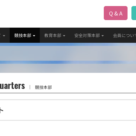
Q & A
て
競技本部
教育本部
安全対策本部
会員につい
uarters
競技本部
ト