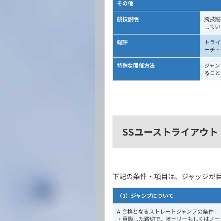
その他
競技説明
競技説
してい
総評
トライ
ーチ・
特殊な開催方法
ジャン
ること
SSユーストライアウ
下記の条件・項目は、ジャッジが
（1）ジャンプについて
A.合格となるストレートジャンプの条件
・意識した踏切で、オーリーもしくはノー