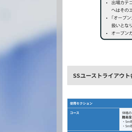
SSユーストライアウト
使用セクション
コース
体格の
難易度
・5m
・5m