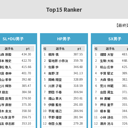
Top15 Ranker
【最終更
SL+DU男子
HP男子
SX男子
選手名
pt
位
選手名
pt
位
選手名
大森 厚毅
434.30
1
根岸 慎
387.55
1
畑間 大智
483
藤本 雅史
422.70
2
菊地原 小弥汰
359.78
2
生駒 大祐
468
榑松 敬人
415.66
3
佐藤 歩
346.60
3
桧山 広幸
425
奈良 泰伸
401.70
4
南野 洋
341.13
4
手賀 堅丈
389
青山 孝幸
392.60
5
岡嶋 翔空
328.89
5
大森 慎也
382
北川 輝弥
385.47
6
川原 子竜
318.59
6
荒川 祥範
381
原 剛志
384.58
7
野田 千尋
306.94
7
会田 晃生
371
藤田 良秀
376.50
8
畑山 貴大
293.61
8
林 勇輔
365
古市 直樹
375.30
9
伊藤 藍冬
291.00
9
押谷 量平
355
済木 圭太
358.50
10
平尾 颯己
286.96
10
榎本 龍
344
中久保 良平
356.75
11
平野 優音
281.94
11
小林 達也
335
長友 恭志郎
353.10
12
寺田 久雅
279.28
12
酒井 洸斗
326