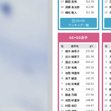
13
藤田 良秀
314.36
13
14
須藤 高太郎
312.90
14
15
榑松 敬人
311.38
15
GS+SG
ランキング一覧
GS+SG女子
位
選手名
pt
位
1
篠木 麻希子
231.00
1
2
北川 緋那子
201.96
2
3
渡辺 久美子
193.27
3
4
三好 和美
183.10
4
5
池田 瑛里奈
167.56
5
6
地下 綾音
165.35
6
7
小松 彩美夏
162.02
7
8
入江 唯
158.11
8
9
朝倉 万晴
157.94
9
10
池田 紗里奈
148.80
10
11
村田 和巳
144.97
11
12
137.82
12