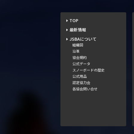
TOP
最新情報
JSBAについて
組織図
沿革
協会規約
公式データ
スノーボードの歴史
公式用品
認定協力会
各協会問い合せ