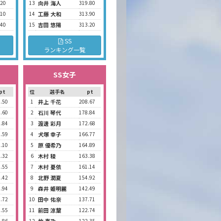
.20
13
向井 海人
319.80
.10
14
工藤 大和
313.90
.40
15
吉田 悠陽
313.20
SS
ランキング一覧
SS女子
pt
位
選手名
pt
.50
1
井上 千花
208.67
.60
2
石川 琴代
178.84
.84
3
渡邊 彩月
172.68
.59
4
犬塚 幸子
166.77
.10
5
原 優希乃
164.89
.32
6
木村 稜
163.38
.55
7
木村 憂依
161.14
.42
8
北野 潤夏
154.92
.94
9
森井 姫明麗
142.49
.72
10
田中 佑奈
137.71
.55
11
前田 涼葉
122.74
.86
12
122.35