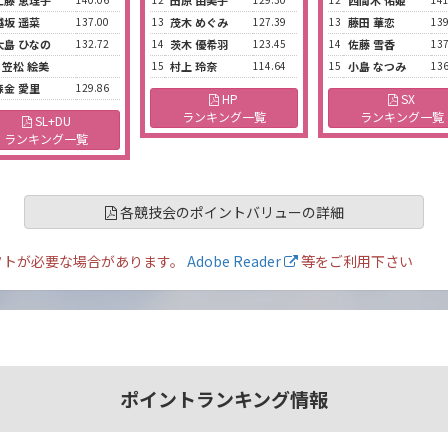
工藤 恵理子
田原 由美子
西間木 佑姫
越坂 遥菜
137.00
13
茂木 めぐみ
127.39
13
藤田 華恋
139
大島 ひなの
132.72
14
茨木 優希羽
123.45
14
佐藤 雪香
137
* 笠松 絵美
15
村上 玲奈
114.64
15
小島 なつみ
136
森金 愛里
129.86
HP
SX
ランキング一覧
ランキング一覧
SL+DU
ランキング一覧
各競技会のポイントバリューの詳細
フトが必要な場合があります。
Adobe Reader
等をご利用下さい
ポイントランキング情報