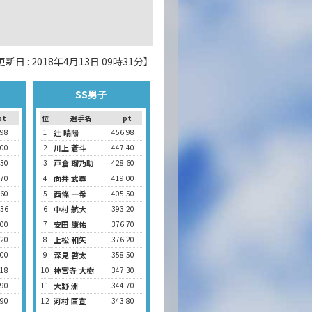
新日 : 2018年4月13日 09時31分】
SS男子
pt
位
選手名
pt
.98
1
辻 晴陽
456.98
.00
2
川上 蒼斗
447.40
.30
3
戸倉 瑠乃助
428.60
.70
4
向井 武尊
419.00
.60
5
西條 一希
405.50
.36
6
中村 航大
393.20
.00
7
安田 康佑
376.70
.20
8
上松 和矢
376.20
.00
9
深見 啓太
358.50
.18
10
神宮寺 大樹
347.30
.90
11
大野 洲
344.70
.90
12
河村 匡宣
343.80