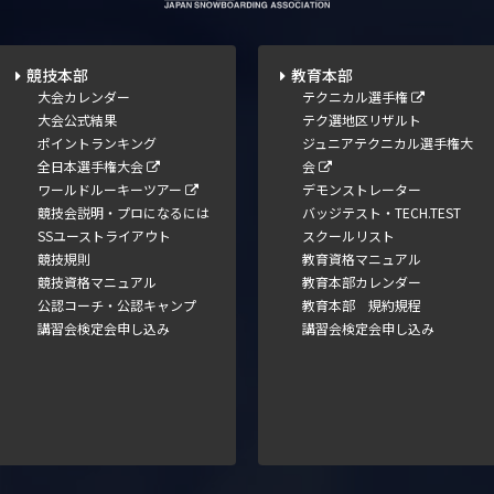
競技本部
教育本部
大会カレンダー
テクニカル選手権
大会公式結果
テク選地区リザルト
ポイントランキング
ジュニアテクニカル選手権大
全日本選手権大会
会
ワールドルーキーツアー
デモンストレーター
競技会説明・プロになるには
バッジテスト・TECH.TEST
SSユーストライアウト
スクールリスト
競技規則
教育資格マニュアル
競技資格マニュアル
教育本部カレンダー
公認コーチ・公認キャンプ
教育本部 規約規程
講習会検定会申し込み
講習会検定会申し込み