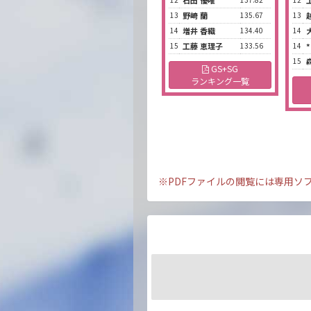
石田 優唯
13
野崎 蘭
135.67
13
14
増井 香織
134.40
14
15
工藤 恵理子
133.56
14
15
GS+SG
ランキング一覧
※PDFファイルの閲覧には専用ソ