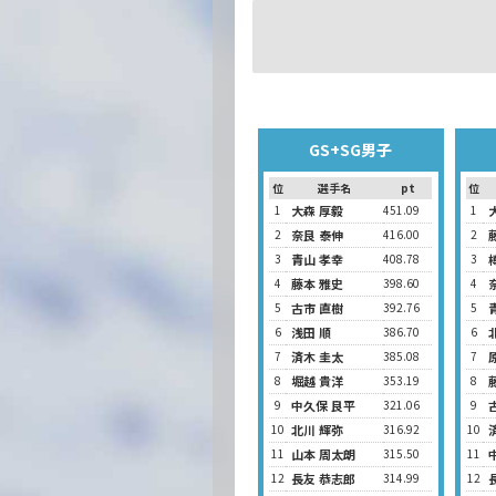
GS+SG男子
位
選手名
pt
位
1
大森 厚毅
451.09
1
2
奈良 泰伸
416.00
2
3
青山 孝幸
408.78
3
4
藤本 雅史
398.60
4
5
古市 直樹
392.76
5
6
浅田 順
386.70
6
7
済木 圭太
385.08
7
8
堀越 貴洋
353.19
8
9
中久保 良平
321.06
9
10
北川 輝弥
316.92
10
11
山本 周太朗
315.50
11
12
長友 恭志郎
314.99
12