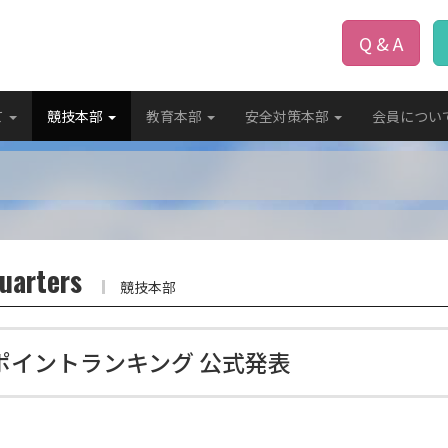
Q & A
て
競技本部
教育本部
安全対策本部
会員につい
uarters
競技本部
ン ポイントランキング 公式発表