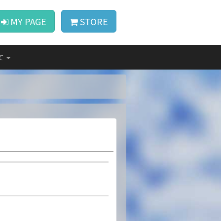
MY PAGE
STORE
て