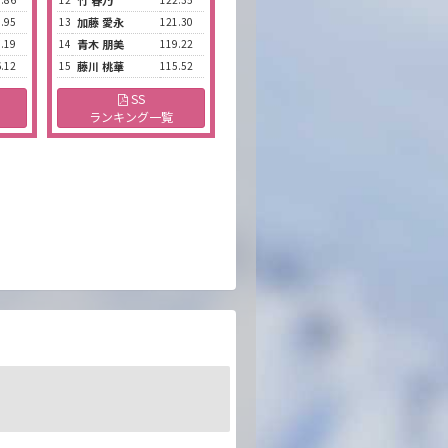
竹 春乃
.95
13
加藤 愛永
121.30
.19
14
青木 朋美
119.22
.12
15
藤川 桃華
115.52
SS
ランキング一覧