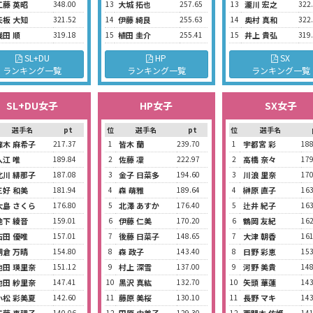
工藤 英昭
348.00
13
大城 拓也
257.65
13
瀧川 宏之
322
矢板 大知
321.52
14
伊藤 綺良
255.63
14
奥村 真和
322
浅田 順
319.18
15
植田 圭介
255.41
15
井上 貴弘
319
SL+DU
HP
SX
ランキング一覧
ランキング一覧
ランキング一覧
SL+DU女子
HP女子
SX女子
選手名
pt
位
選手名
pt
位
選手名
篠木 麻希子
217.37
1
皆木 蘭
239.70
1
宇都宮 彩
188
入江 唯
189.84
2
佐藤 凜
222.97
2
高橋 奈々
179
北川 緋那子
187.08
3
金子 日菜多
194.60
3
川浪 里奈
170
三好 和美
181.94
4
森 萌雅
189.64
4
榊原 直子
163
大島 さくら
176.80
5
北澤 あすか
176.40
5
辻井 紀子
163
地下 綾音
159.01
6
伊藤 仁美
170.20
6
鶴岡 友紀
162
石田 優唯
157.01
7
後藤 日菜子
148.65
7
大津 朝香
161
朝倉 万晴
154.80
8
森 政子
143.40
8
日野 彩恵
153
池田 瑛里奈
151.12
9
村上 深雪
137.00
9
河野 美貴
148
池田 紗里奈
147.41
10
黒沢 真紘
132.70
10
矢頭 華蓮
143
小松 彩美夏
142.60
11
藤原 美桜
130.10
11
長野 マキ
143
140.06
12
129.30
12
141