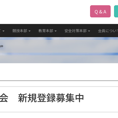
Q & A
て
競技本部
教育本部
安全対策本部
会員につい
集中
会 新規登録募集中