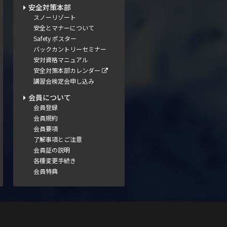
安全対策本部
スノーリゾート
安全とマナーについて
Safety ポスター
バックカントリーセミナー
安対資格マニュアル
安全対策本部カレンダー
講習会検定会申し込み
会員について
会員登録
会員規約
会員要項
了解事項とご注意
会員証の説明
各種変更手続き
会員特典