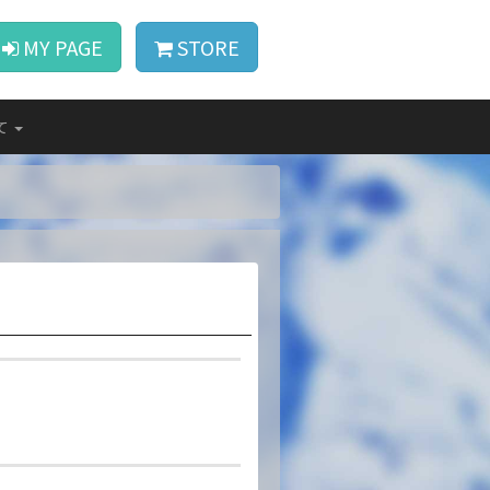
MY PAGE
STORE
て