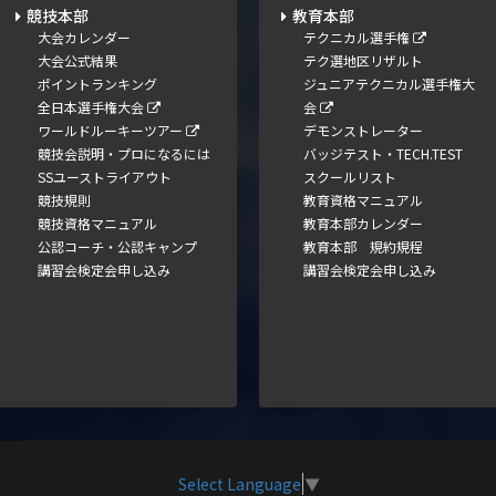
競技本部
教育本部
大会カレンダー
テクニカル選手権
大会公式結果
テク選地区リザルト
ポイントランキング
ジュニアテクニカル選手権大
全日本選手権大会
会
ワールドルーキーツアー
デモンストレーター
競技会説明・プロになるには
バッジテスト・TECH.TEST
SSユーストライアウト
スクールリスト
競技規則
教育資格マニュアル
競技資格マニュアル
教育本部カレンダー
公認コーチ・公認キャンプ
教育本部 規約規程
講習会検定会申し込み
講習会検定会申し込み
Select Language
▼