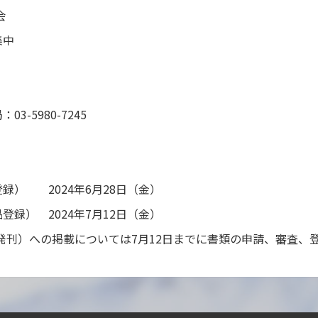
会
集中
局：
03-5980-7245
品登録）
2024
年
6
月28日（金）
用品登録）
2024
年
7
月
12
日（金）
発刊）への掲載については
7
月
12
日までに書類の申請、審査、