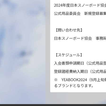
2024
年度日本スノーボード協
公式用品委員会 新規登録募
【問い合わせ先】
日本スノーボード協会 事務
【スケジュール】
入会書類申請期日（公式用
登録諸経費納入期日（公式
※
YEABOOK2024
（
9
月上旬
るブランドとなります。